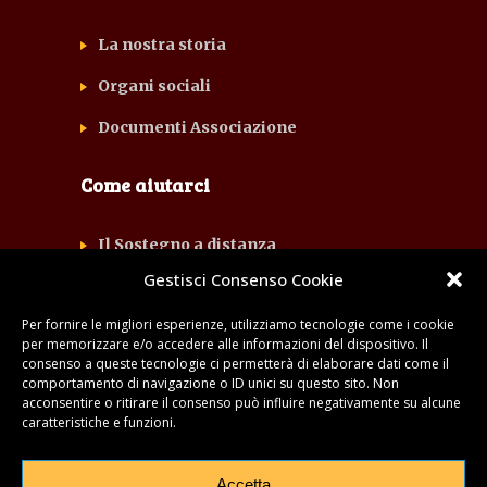
La nostra storia
Organi sociali
Documenti Associazione
Come aiutarci
Il Sostegno a distanza
Gestisci Consenso Cookie
Il 5×1000
Per fornire le migliori esperienze, utilizziamo tecnologie come i cookie
Volontario in campo: il campo di
per memorizzare e/o accedere alle informazioni del dispositivo. Il
servizio
consenso a queste tecnologie ci permetterà di elaborare dati come il
comportamento di navigazione o ID unici su questo sito. Non
Promozione eventi
acconsentire o ritirare il consenso può influire negativamente su alcune
caratteristiche e funzioni.
Accetta