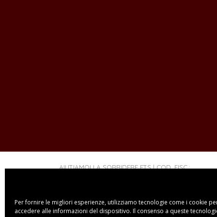
AIUTIAMOLI A SORRIDERE ETS | COD. FISC.:
97429740158
Per fornire le migliori esperienze, utilizziamo tecnologie come i cookie 
accedere alle informazioni del dispositivo. Il consenso a queste tecnologi