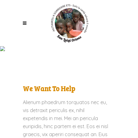
We Want To Help
We Want To Help
Alienum phaedrum torquatos nec eu,
vis detraxit periculis ex, nihil
expetendis in mei. Mei an pericula
euripidis, hinc partem ei est. Eos ei nisl
graecis, vix aperiri consequat an. Eius