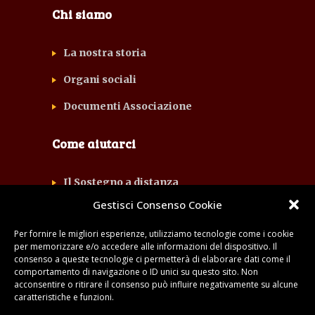
Chi siamo
La nostra storia
Organi sociali
Documenti Associazione
Come aiutarci
Il Sostegno a distanza
Gestisci Consenso Cookie
Il 5×1000
Per fornire le migliori esperienze, utilizziamo tecnologie come i cookie
Volontario in campo: il campo di
per memorizzare e/o accedere alle informazioni del dispositivo. Il
servizio
consenso a queste tecnologie ci permetterà di elaborare dati come il
comportamento di navigazione o ID unici su questo sito. Non
Promozione eventi
acconsentire o ritirare il consenso può influire negativamente su alcune
caratteristiche e funzioni.