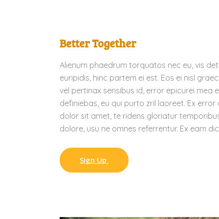
Better Together
Alienum phaedrum torquatos nec eu, vis detrax
euripidis, hinc partem ei est. Eos ei nisl graec
vel pertinax sensibus id, error epicurei mea e
definiebas, eu qui purto zril laoreet. Ex erro
dolor sit amet, te ridens gloriatur temporib
dolore, usu ne omnes referrentur. Ex eam dice
Sign Up