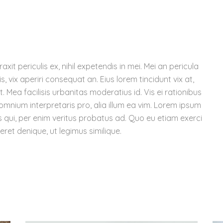
it periculis ex, nihil expetendis in mei. Mei an pericula
is, vix aperiri consequat an. Eius lorem tincidunt vix at,
t. Mea facilisis urbanitas moderatius id. Vis ei rationibus
r omnium interpretaris pro, alia illum ea vim. Lorem ipsum
us qui, per enim veritus probatus ad. Quo eu etiam exerci
ret denique, ut legimus similique.