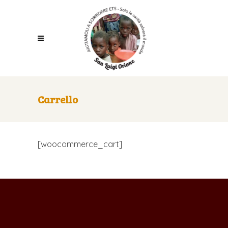
Carrello
[woocommerce_cart]